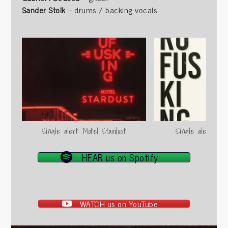
Sander Stolk
– drums / backing vocals
Single alert: Motel Stardust
Single alert: Po
HEAR us on Spotify
WATCH us on YouTube